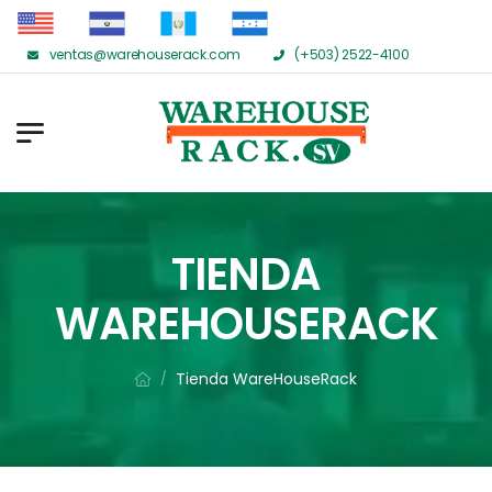
ventas@warehouserack.com
(+503) 2522-4100
TIENDA
WAREHOUSERACK
Tienda WareHouseRack
/