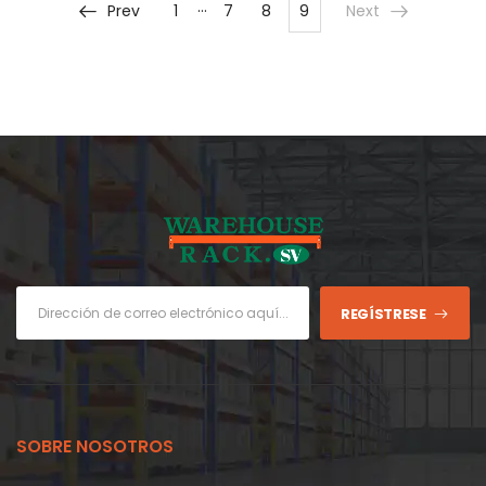
…
Prev
1
7
8
9
Next
REGÍSTRESE
SOBRE NOSOTROS