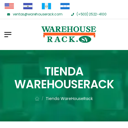
ventas@warehouserack.com
(+503) 2522-4100
TIENDA
WAREHOUSERACK
Tienda WareHouseRack
/