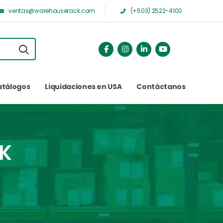
ventas@warehouserack.com
(+503) 2522-4100
atálogos
Liquidaciones en USA
Contáctanos
K