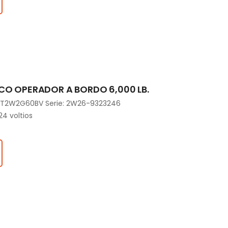
CO OPERADOR A BORDO 6,000 LB.
RPXT2W2G60BV Serie: 2W26-9323246
24 voltios