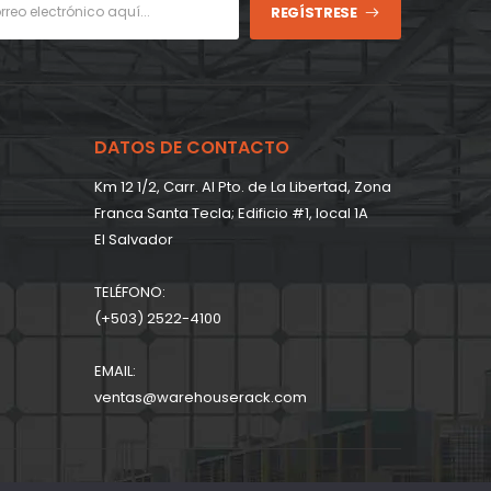
REGÍSTRESE
DATOS DE CONTACTO
Km 12 1/2, Carr. Al Pto. de La Libertad, Zona
Franca Santa Tecla; Edificio #1, local 1A
EI Salvador
TELÉFONO:
(+503) 2522-4100
EMAIL:
ventas@warehouserack.com