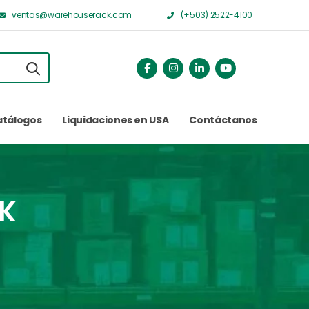
ventas@warehouserack.com
(+503) 2522-4100
atálogos
Liquidaciones en USA
Contáctanos
K