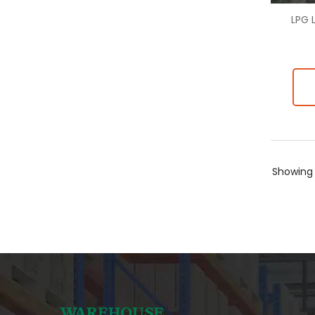
LPG 
Showin