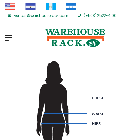
ventas@warehouserack.com
(+503) 2522-4100