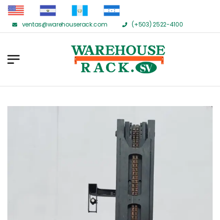
ventas@warehouserack.com
(+503) 2522-4100