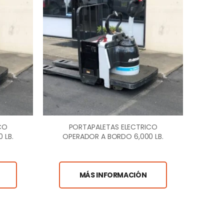
CO
PORTAPALETAS ELECTRICO
P
 LB.
OPERADOR A BORDO 6,000 LB.
OP
MÁS INFORMACIÓN