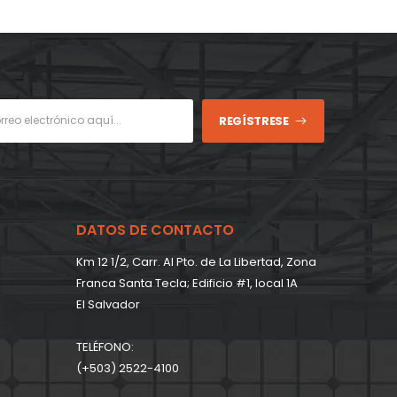
REGÍSTRESE
DATOS DE CONTACTO
Km 12 1/2, Carr. Al Pto. de La Libertad, Zona
Franca Santa Tecla; Edificio #1, local 1A
EI Salvador
TELÉFONO:
(+503) 2522-4100