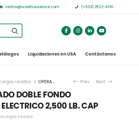
ventas@warehouserack.com
(+503) 2522-4100
atálogos
Liquidaciones en USA
Contáctanos
cargas Usados
OPERADOR PARADO DOBLE FONDO MONTACARGAS ELECTRICO 2,500 LB. CAP
Prev
Next
ADO DOBLE FONDO
LECTRICO 2,500 LB. CAP
tacargas Usados