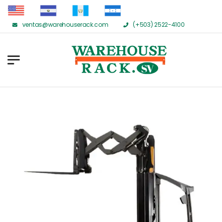
ventas@warehouserack.com
(+503) 2522-4100