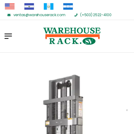
ventas@warehouserack.com
(+503) 2522-4100