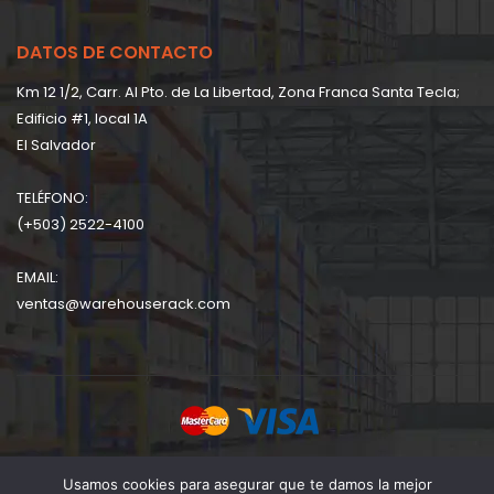
DATOS DE CONTACTO
Km 12 1/2, Carr. Al Pto. de La Libertad, Zona Franca Santa Tecla;
Edificio #1, local 1A
EI Salvador
TELÉFONO:
(+503) 2522-4100
EMAIL:
ventas@warehouserack.com
Copyright © 2026 Warehouserack Company | Powered
Usamos cookies para asegurar que te damos la mejor
by
MarkCoWeb
. All Rights Reserved