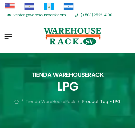
ventas@warehouserack.com
(+503) 2522-4100
TIENDA WAREHOUSERACK
LPG
Tienda WareHouseRack
Product Tag - LPG
/
/