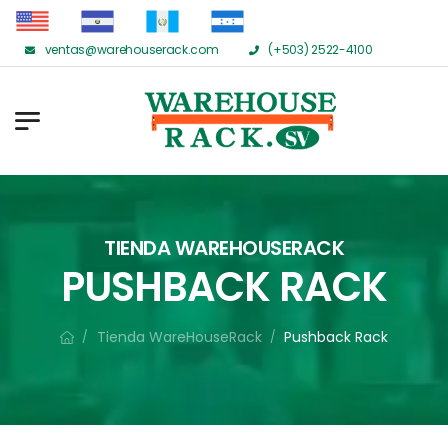
ventas@warehouserack.com
(+503) 2522-4100
TIENDA WAREHOUSERACK
PUSHBACK RACK
Tienda WareHouseRack
Pushback Rack
/
/