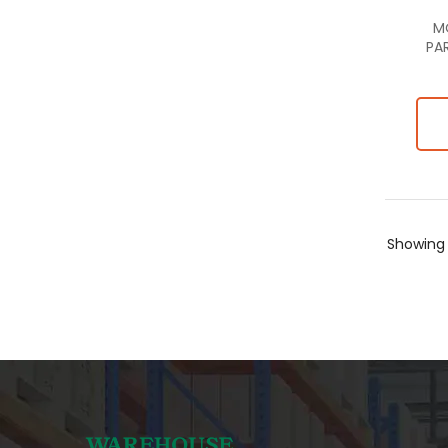
M
PA
Showin