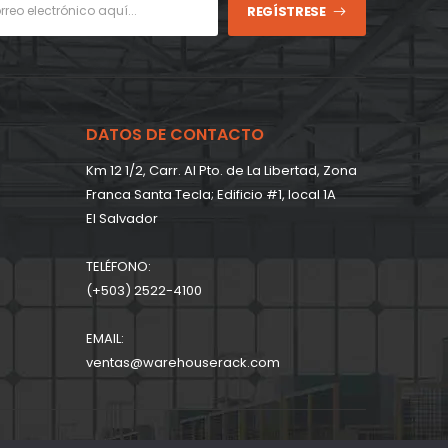
REGÍSTRESE
DATOS DE CONTACTO
Km 12 1/2, Carr. Al Pto. de La Libertad, Zona
Franca Santa Tecla; Edificio #1, local 1A
EI Salvador
TELÉFONO:
(+503) 2522-4100
EMAIL:
ventas@warehouserack.com