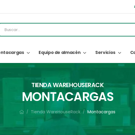
ntacargas
Equipo de almacén
Servicios
C
TIENDA WAREHOUSERACK
MONTACARGAS
Tienda WareHouseRack
Montacargas
/
/