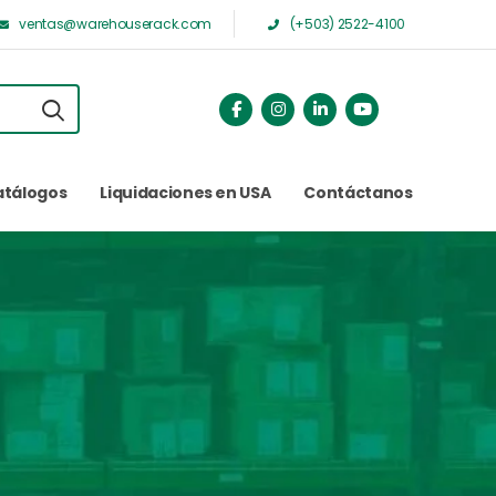
ventas@warehouserack.com
(+503) 2522-4100
atálogos
Liquidaciones en USA
Contáctanos