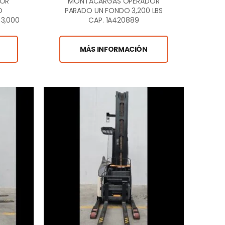
DOR
MONTACARGAS OPERADOR
O
PARADO UN FONDO 3,200 LBS
3,000
CAP. 1A420889
4
MÁS INFORMACIÓN