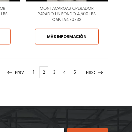
DOR
MONTACARGAS OPERADOR
 LBS
PARADO UN FONDO 4,500 LBS
CAP. 1A470732
MÁS INFORMACIÓN
Prev
1
2
3
4
5
Next