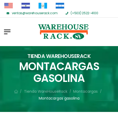
ventas@warehouserack.com
(+503) 2522-4100
TIENDA WAREHOUSERACK
MONTACARGAS
GASOLINA
Tienda WareHouseRack
Montacargas
/
/
/
Montacargas gasolina