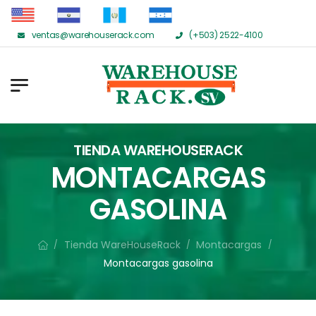
ventas@warehouserack.com
(+503) 2522-4100
TIENDA WAREHOUSERACK
MONTACARGAS
GASOLINA
Tienda WareHouseRack
Montacargas
/
/
/
Montacargas gasolina