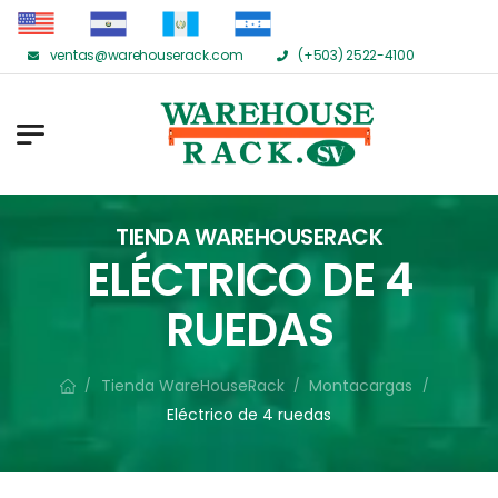
ventas@warehouserack.com
(+503) 2522-4100
TIENDA WAREHOUSERACK
ELÉCTRICO DE 4
RUEDAS
Tienda WareHouseRack
Montacargas
/
/
/
Eléctrico de 4 ruedas