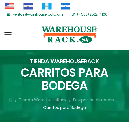
ventas@warehouserack.com
(+503) 2522-4100
TIENDA WAREHOUSERACK
CARRITOS PARA
BODEGA
Tienda WareHouseRack
Equipos de almacén
/
/
/
Carritos para Bodega