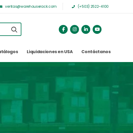
ventas@warehouserack.com
(+503) 2522-4100
atálogos
Liquidaciones en USA
Contáctanos