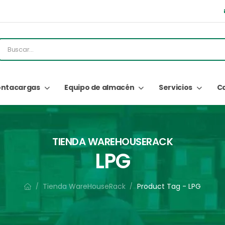
ntacargas
Equipo de almacén
Servicios
C
TIENDA WAREHOUSERACK
LPG
Tienda WareHouseRack
Product Tag - LPG
/
/