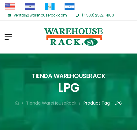
ventas@warehouserack.com
(+503) 2522-4100
TIENDA WAREHOUSERACK
LPG
Tienda WareHouseRack
Product Tag - LPG
/
/