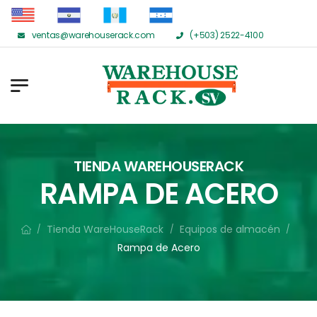
ventas@warehouserack.com
(+503) 2522-4100
TIENDA WAREHOUSERACK
RAMPA DE ACERO
Tienda WareHouseRack
Equipos de almacén
/
/
/
Rampa de Acero